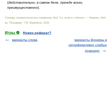
(
действительно, в самом деле, прежде всего,
преимущественно
).
Словарь лингвистических терминов: Изд. 5-е, испр-е и дополн. — Назрань: Изд-
во "Пилигрим"
.
Т.В. Жеребило
.
2010
.
Игры ⚽
Нужен реферат?
варианты слова
варианты фонемы в
сигнификативно слабых
позициях