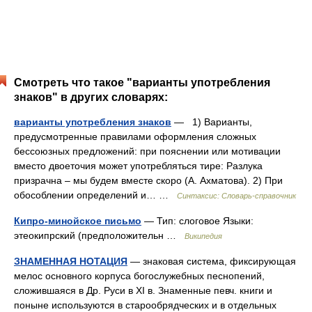
Смотреть что такое "варианты употребления
знаков" в других словарях:
варианты употребления знаков
— 1) Варианты,
предусмотренные правилами оформления сложных
бессоюзных предложений: при пояснении или мотивации
вместо двоеточия может употребляться тире: Разлука
призрачна – мы будем вместе скоро (А. Ахматова). 2) При
обособлении определений и… …
Синтаксис: Словарь-справочник
Кипро-минойское письмо
— Тип: слоговое Языки:
этеокипрский (предположительн …
Википедия
ЗНАМЕННАЯ НОТАЦИЯ
— знаковая система, фиксирующая
мелос основного корпуса богослужебных песнопений,
сложившаяся в Др. Руси в XI в. Знаменные певч. книги и
поныне используются в старообрядческих и в отдельных