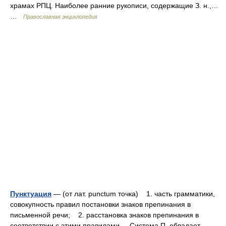
храмах РПЦ. Наиболее ранние рукописи, содержащие З. н.,…
…
Православная энциклопедия
Пунктуация
— (от лат. punctum точка) 1. часть грамматики,
совокупность правил постановки знаков препинания в
письменной речи; 2. расстановка знаков препинания в
соответствии с этими правилами. Система П. обладает