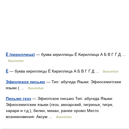
Ë (кириллица)
— буква кириллицы Ё Кириллица А Б В Г Ґ Д …
Википедия
Ë
— буква кириллицы Ё Кириллица А Б В Г Ґ Д …
Википедия
Эфиопское письмо
— Тип: абугида Языки: Эфиосемитские
языки ( …
Википедия
Письмо геэз
— Эфиопское письмо Тип: абугида Языки:
Эфиосемитские языки (геэз, амхарский, тигринья, тигре,
харари и т.д.), билин, мекан, ранее оромо Место
возникновения: Аксум …
Википедия